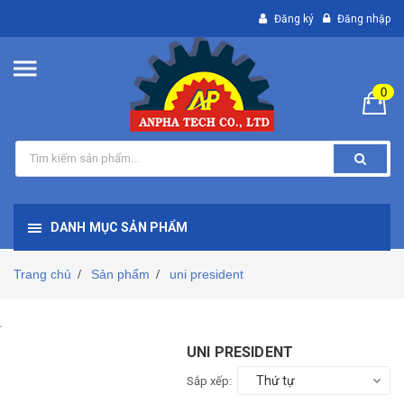
Đăng ký
Đăng nhập
0
DANH MỤC SẢN PHẨM
Trang chủ
Sản phẩm
uni president
/
/
UNI PRESIDENT
Thứ tự
Sắp xếp: