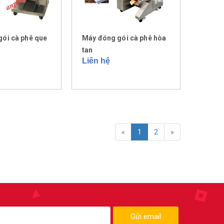
ói cà phê que
Máy đóng gói cà phê hòa
tan
Liên hệ
«
1
2
»
Gửi email