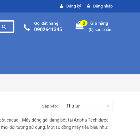
Đăng ký
Đăng nhập
Gọi đặt hàng:
0
Giỏ hàng
0902641345
(
0
) sản phẩm
Thứ tự
Sắp xếp:
bột cacao...
Máy đóng gói dạng bột
tại Anpha Tech được
 mọi đối tượng sử dụng. Một số dòng máy tiêu biểu như: