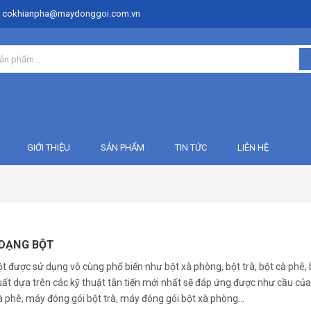
: cokhianpha@maydonggoi.com.vn
GIỚI THIỆU
SẢN PHẨM
TIN TỨC
LIÊN HỆ
 DẠNG BỘT
được sử dụng vô cùng phổ biến như bột xà phòng, bột trà, bột cà phê, 
ất dựa trên các kỹ thuật tân tiến mới nhất sẽ đáp ứng được như cầu của
à phê
, máy đóng gói bột trà, máy đóng gói bột xà phòng...