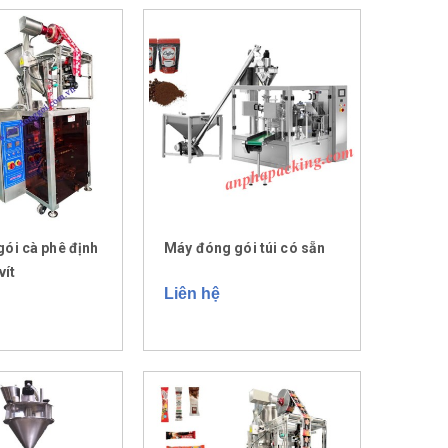
ói cà phê định
Máy đóng gói túi có sẵn
vít
Liên hệ