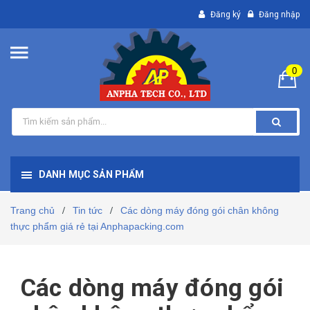
Đăng ký
Đăng nhập
0
DANH MỤC SẢN PHẨM
Trang chủ
Tin tức
Các dòng máy đóng gói chân không
/
/
thực phẩm giá rẻ tại Anphapacking.com
Các dòng máy đóng gói