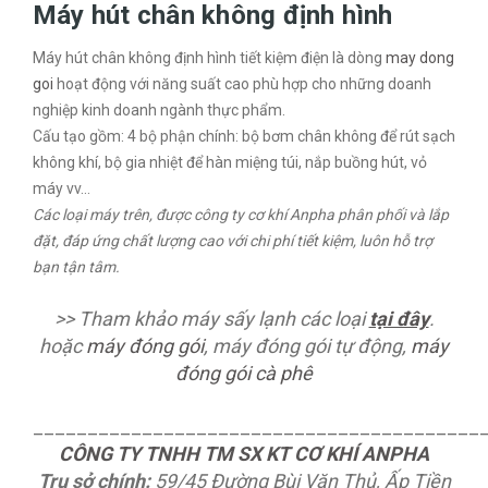
Máy hút chân không định hình
Máy hút chân không định hình tiết kiệm điện là dòng
may dong
goi
hoạt động với năng suất cao phù hợp cho những doanh
nghiệp kinh doanh ngành thực phẩm.
Cấu tạo gồm: 4 bộ phận chính: bộ bơm chân không để rút sạch
không khí, bộ gia nhiệt để hàn miệng túi, nắp buồng hút, vỏ
máy vv…
Các loại máy trên, được công ty cơ khí Anpha phân phối và lắp
đặt, đáp ứng chất lượng cao với chi phí tiết kiệm, luôn hỗ trợ
bạn tận tâm.
>> Tham khảo máy sấy lạnh các loại
tại đây
.
hoặc
máy đóng gói
, máy đóng gói tự động,
máy
đóng gói cà phê
_________________________________________
CÔNG TY TNHH TM SX KT CƠ KHÍ ANPHA
Trụ sở chính:
59/45 Đường Bùi Văn Thủ, Ấp Tiền