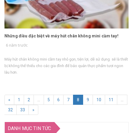
Những điều đặc biệt về máy hút chân không mini cầm tay!
6 năm trước
Máy hút chân không mini cầm tay nhỏ gọn, tiện lợi, dễ sử dụng sẽ là thiết
bị không thể thiếu cho các gia đình để bảo quản thực phẩm tươi ngon
lâu hơn.
«
1
2
...
5
6
7
8
9
10
11
...
32
33
»
DANH MỤC TIN TỨC